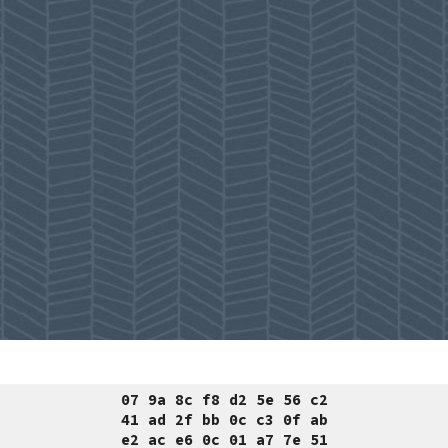
ip to main content
Skip to navigat
07 9a 8c f8 d2 5e 56 c2
41 ad 2f bb 0c c3 0f ab
e2 ac e6 0c 01 a7 7e 51